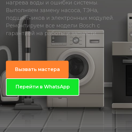
нагрева воды и ошибки системы.
Выполняем замену насоса, ТЭНа,
подшипников и электронных модулей.
Ремонтируем все модели Bosch с
гарантией на работы и запчасти.
Вызвать мастера
Перейти в WhatsApp